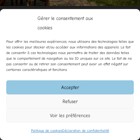
B&B Les Oiseaux
Gérer le consentement aux
Impasse de la Clairière,
CH-1475 Autavaux
cookies
+41 (0)26 663 50 78
info@lesoiseaux.ch
Pour offrir les meilleures expériences, nous utilisons des technologies telles que
les cookies pour stocker et/ou accéder aux informations des appareils. Le fait
de consentir à ces technologies nous permettra de traiter des données telles
que le comportement de navigation ou les ID uniques sur ce site. Le fait de ne
B&B les Oiseaux ©
2026
-
Gestion des cookies
-
Réalisé
pas consentir ou de retirer son consentement peut avoir un effet négatif sur
par l'agence web Digital Romandie
-
Dernière mise à jour
certaines caractéristiques et fonctions.
le 07.08.2026
Accepter
Refuser
Voir les préférences
Politique de cookies
Déclaration de confidentialité
Appeler
E-mail
Plan d'accès