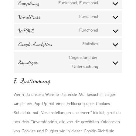
Complianz
Funktional, Functional
Consent
WordPress
to
Functional
Consent
service
WPML
to
Functional
complianz
Consent
service
Google Analytics
to
Statistics
wordpress
Consent
service
to
Gegenstand der
Sonstiges
wpml
service
Consent
Untersuchung
google-
to
7. Zustimmung
analytics
service
sonstiges
Wenn du unsere Website das erste Mal besuchst, zeigen
wir dir ein Pop-Up mit einer Erklärung über Cookies.
Sobald du auf „Voreinstellungen speichern“ klickst, gibst du
uns dein Einverständnis, alle von dir gewählten Kategorien
von Cookies und Plugins wie in dieser Cookie-Richtlinie