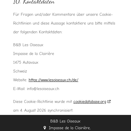
10. Kontaktdaten
Für Fragen und/oder Kommentare über unsere Cookie-
Richtlinien und diese Aussage kontaktiere uns bitte mittels
der folgenden Kontaktdaten:
B&B Les Oiseaux
Impasse de la Clairière
1475 Autavaux
Schweiz
Website:
https://www.lesoiseaux.ch/de/
E-Mail:
info@
lesoiseaux.ch
Diese Cookie-Richtlinie wurde mit
cookiedatabase.org
am 4. August 2026 synchronisiert.
B&B Les Oiseaux
Impasse de la Clairière,