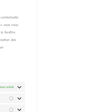
service
to
google-
service
analytics
contextuelle
divers
 » vous nous
 la fenêtre
isation des
ner
ours activé
Statistiques