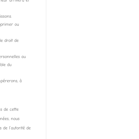
leur arrivera et
issons.
upprimer ou
e droit de
ersonnelles au
able du
mpérerons, à
s de cette
nnées, nous
 de l’autorité de