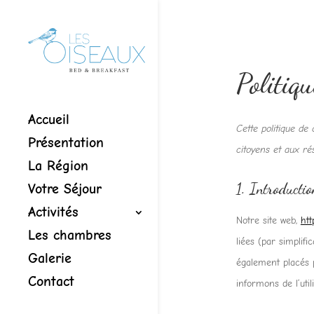
Politiqu
Accueil
Cette politique de
Présentation
citoyens et aux r
La Région
1. Introductio
Votre Séjour
Activités
Notre site web,
htt
Les chambres
liées (par simplif
Galerie
également placés 
Contact
informons de l’util