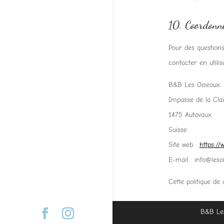
10. Coordonn
Pour des questions
contacter en utili
B&B Les Oiseaux
Impasse de la Clai
1475 Autavaux
Suisse
Site web :
https://
E-mail :
info@
leso
Cette politique de
B&B Le