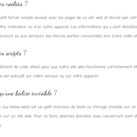
es cookies ?
etit fichier simple envoyé avec les pages de ce site web et stocké par vot
otre ordinateur ou d’un autre appareil. Les informations qui y sont stockée
rveurs ou aux serveurs des tierces parties concernées lors d’une visite ult
s scripts ?
élément de code utilisé pour que notre site web fonctionne correctement e
de est exécuté sur notre serveur ou sur votre appareil.
u’une balise invisible ?
e (ou balise web) est un petit morceau de texte ou d’image invisible sur un s
fic sur un site web. Pour ce faire, diverses données vous concernant sont st
s.