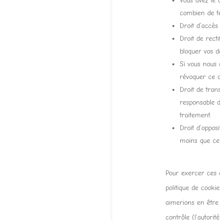
Vous avez le 
combien de t
Droit d’accès
Droit de rect
bloquer vos d
Si vous nous 
révoquer ce 
Droit de tran
responsable d
traitement.
Droit d’oppos
moins que cer
Pour exercer ces d
politique de cooki
aimerions en être 
contrôle (l’autori