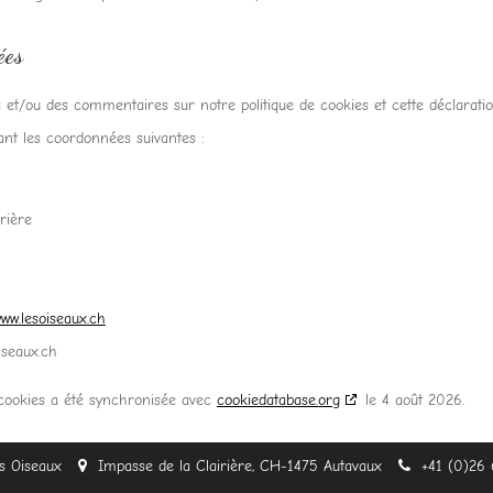
ées
 et/ou des commentaires sur notre politique de cookies et cette déclaration
sant les coordonnées suivantes :
rière
www.lesoiseaux.ch
iseaux.ch
 cookies a été synchronisée avec
cookiedatabase.org
le 4 août 2026.
s Oiseaux
Impasse de la Clairière,
CH-1475 Autavaux
+41 (0)26