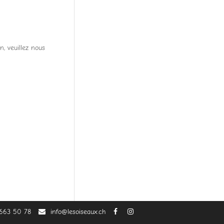
, veuillez nous
 663 50 78
info@lesoiseaux.ch