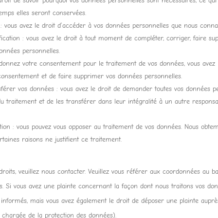
droit de savoir pourquoi vos données personnelles sont nécessaires, ce qui 
emps elles seront conservées.
 : vous avez le droit d’accéder à vos données personnelles que nous conna
ification : vous avez le droit à tout moment de compléter, corriger, faire s
onnées personnelles.
donnez votre consentement pour le traitement de vos données, vous avez l
consentement et de faire supprimer vos données personnelles.
sférer vos données : vous avez le droit de demander toutes vos données p
u traitement et de les transférer dans leur intégralité à un autre respons
ition : vous pouvez vous opposer au traitement de vos données. Nous obte
taines raisons ne justifient ce traitement.
roits, veuillez nous contacter. Veuillez vous référer aux coordonnées au ba
es. Si vous avez une plainte concernant la façon dont nous traitons vos do
informés, mais vous avez également le droit de déposer une plainte auprès
té chargée de la protection des données).